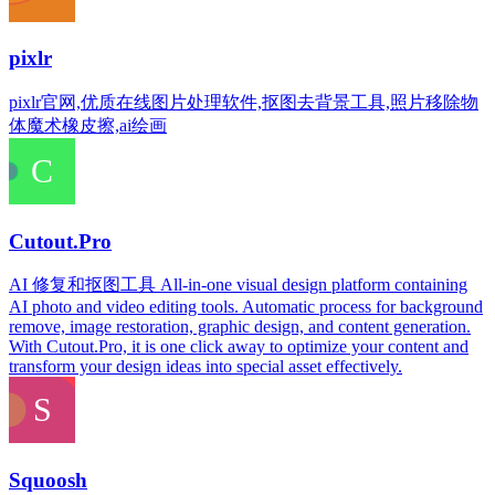
pixlr
pixlr官网,优质在线图片处理软件,抠图去背景工具,照片移除物
体魔术橡皮擦,ai绘画
Cutout.Pro
AI 修复和抠图工具 All-in-one visual design platform containing
AI photo and video editing tools. Automatic process for background
remove, image restoration, graphic design, and content generation.
With Cutout.Pro, it is one click away to optimize your content and
transform your design ideas into special asset effectively.
Squoosh