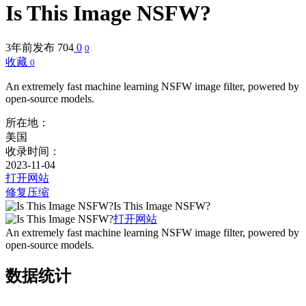
Is This Image NSFW?
3年前发布
704
0
0
收藏
0
An extremely fast machine learning NSFW image filter, powered by
open-source models.
所在地：
美国
收录时间：
2023-11-04
打开网站
修复压缩
Is This Image NSFW?
打开网站
An extremely fast machine learning NSFW image filter, powered by
open-source models.
数据统计