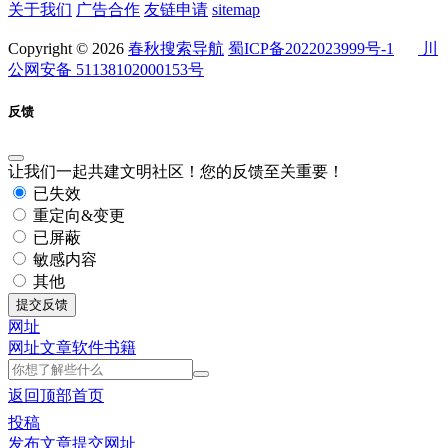
关于我们
广告合作
友链申请
sitemap
Copyright © 2026
春秋搜索导航
蜀ICP备2022023999号-1
川
公网安备 51138102000153号
反馈
让我们一起共建文明社区！您的反馈至关重要！
已失效
重定向&变更
已屏蔽
敏感内容
其他
提交反馈
网址
网址
文章
软件
书籍
返回顶部
首页
投稿
发布文章
提交网址