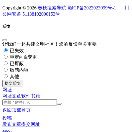
Copyright © 2026
春秋搜索导航
蜀ICP备2022023999号-1
川
公网安备 51138102000153号
反馈
让我们一起共建文明社区！您的反馈至关重要！
已失效
重定向&变更
已屏蔽
敏感内容
其他
提交反馈
网址
网址
文章
软件
书籍
返回顶部
首页
投稿
发布文章
提交网址