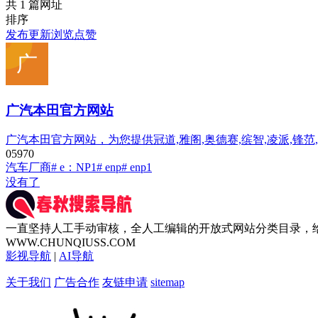
共 1 篇网址
排序
发布
更新
浏览
点赞
广汽本田官方网站
广汽本田官方网站，为您提供冠道,雅阁,奥德赛,缤智,凌派,锋
0
597
0
汽车厂商
# e：NP1
# enp
# enp1
没有了
一直坚持人工手动审核，全人工编辑的开放式网站分类目录，
WWW.CHUNQIUSS.COM
影视导航
|
AI导航
关于我们
广告合作
友链申请
sitemap