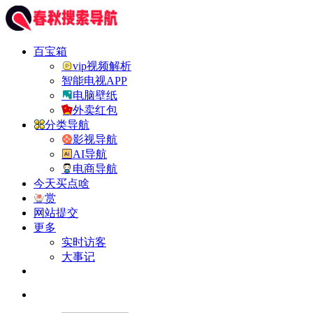
百宝箱
vip视频解析
智能电视APP
电脑壁纸
外卖红包
分类导航
影视导航
AI导航
电商导航
今天买点啥
赏
网站提交
更多
实时访客
大事记