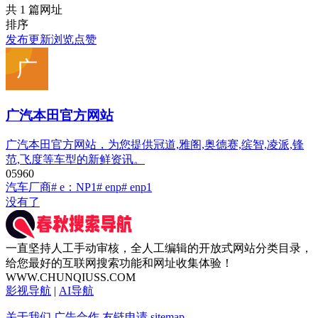
共 1 篇网址
排序
发布
更新
浏览
点赞
广汽本田官方网站
广汽本田官方网站，为您提供冠道,雅阁,奥德赛,缤智,凌派,锋
范,飞度等车型的新鲜资讯。
0
596
0
汽车厂商
# e：NP1
# enp
# enp1
没有了
一直坚持人工手动审核，全人工编辑的开放式网站分类目录，
给您最好的互联网搜索功能和网址收集体验！
WWW.CHUNQIUSS.COM
影视导航
|
AI导航
关于我们
广告合作
友链申请
sitemap