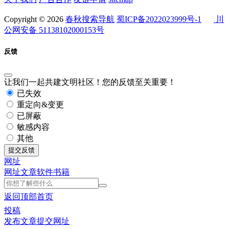
Copyright © 2026
春秋搜索导航
蜀ICP备2022023999号-1
川
公网安备 51138102000153号
反馈
让我们一起共建文明社区！您的反馈至关重要！
已失效
重定向&变更
已屏蔽
敏感内容
其他
提交反馈
网址
网址
文章
软件
书籍
返回顶部
首页
投稿
发布文章
提交网址