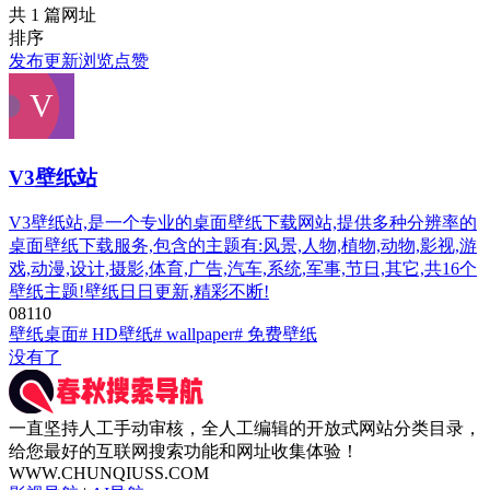
共 1 篇网址
排序
发布
更新
浏览
点赞
V3壁纸站
V3壁纸站,是一个专业的桌面壁纸下载网站,提供多种分辨率的
桌面壁纸下载服务,包含的主题有:风景,人物,植物,动物,影视,游
戏,动漫,设计,摄影,体育,广告,汽车,系统,军事,节日,其它,共16个
壁纸主题!壁纸日日更新,精彩不断!
0
811
0
壁纸桌面
# HD壁纸
# wallpaper
# 免费壁纸
没有了
一直坚持人工手动审核，全人工编辑的开放式网站分类目录，
给您最好的互联网搜索功能和网址收集体验！
WWW.CHUNQIUSS.COM