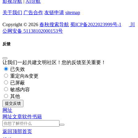
影视导航
|
AI导航
关于我们
广告合作
友链申请
sitemap
Copyright © 2026
春秋搜索导航
蜀ICP备2022023999号-1
川
公网安备 51138102000153号
反馈
让我们一起共建文明社区！您的反馈至关重要！
已失效
重定向&变更
已屏蔽
敏感内容
其他
提交反馈
网址
网址
文章
软件
书籍
返回顶部
首页