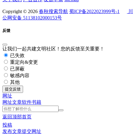
Copyright © 2026
春秋搜索导航
蜀ICP备2022023999号-1
川
公网安备 51138102000153号
反馈
让我们一起共建文明社区！您的反馈至关重要！
已失效
重定向&变更
已屏蔽
敏感内容
其他
提交反馈
网址
网址
文章
软件
书籍
返回顶部
首页
投稿
发布文章
提交网址