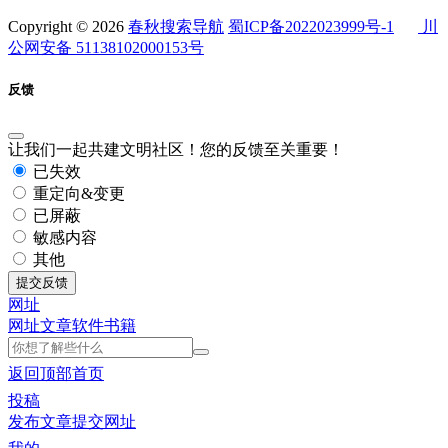
Copyright © 2026
春秋搜索导航
蜀ICP备2022023999号-1
川
公网安备 51138102000153号
反馈
让我们一起共建文明社区！您的反馈至关重要！
已失效
重定向&变更
已屏蔽
敏感内容
其他
提交反馈
网址
网址
文章
软件
书籍
返回顶部
首页
投稿
发布文章
提交网址