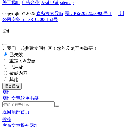
关于我们
广告合作
友链申请
sitemap
Copyright © 2026
春秋搜索导航
蜀ICP备2022023999号-1
川
公网安备 51138102000153号
反馈
让我们一起共建文明社区！您的反馈至关重要！
已失效
重定向&变更
已屏蔽
敏感内容
其他
提交反馈
网址
网址
文章
软件
书籍
返回顶部
首页
投稿
发布文章
提交网址