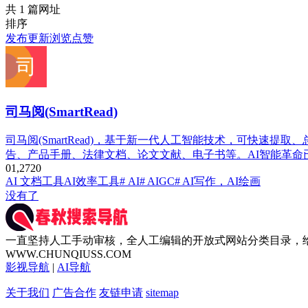
共 1 篇网址
排序
发布
更新
浏览
点赞
司马阅(SmartRead)
司马阅(SmartRead)，基于新一代人工智能技术，可快速
告、产品手册、法律文档、论文文献、电子书等。AI智能革命
0
1,272
0
AI 文档工具
AI效率工具
# AI
# AIGC
# AI写作，AI绘画
没有了
一直坚持人工手动审核，全人工编辑的开放式网站分类目录，
WWW.CHUNQIUSS.COM
影视导航
|
AI导航
关于我们
广告合作
友链申请
sitemap