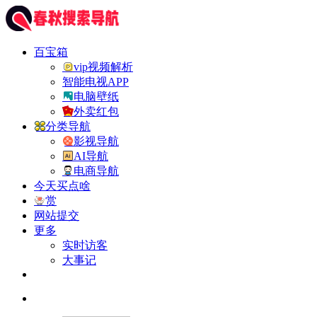
百宝箱
vip视频解析
智能电视APP
电脑壁纸
外卖红包
分类导航
影视导航
AI导航
电商导航
今天买点啥
赏
网站提交
更多
实时访客
大事记