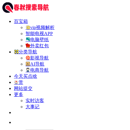
百宝箱
vip视频解析
智能电视APP
电脑壁纸
外卖红包
分类导航
影视导航
AI导航
电商导航
今天买点啥
赏
网站提交
更多
实时访客
大事记