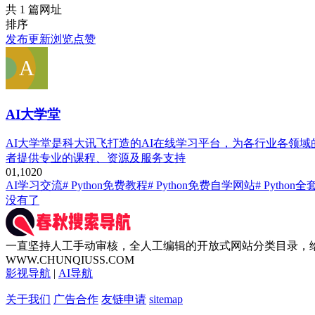
共 1 篇网址
排序
发布
更新
浏览
点赞
AI大学堂
AI大学堂是科大讯飞打造的AI在线学习平台，为各行业各领域的
者提供专业的课程、资源及服务支持
0
1,102
0
AI学习交流
# Python免费教程
# Python免费自学网站
# Python
没有了
一直坚持人工手动审核，全人工编辑的开放式网站分类目录，
WWW.CHUNQIUSS.COM
影视导航
|
AI导航
关于我们
广告合作
友链申请
sitemap