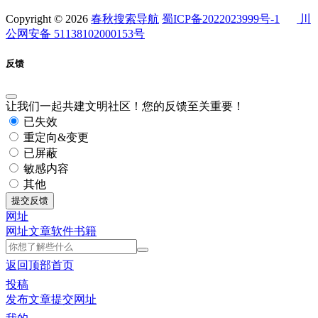
Copyright © 2026
春秋搜索导航
蜀ICP备2022023999号-1
川
公网安备 51138102000153号
反馈
让我们一起共建文明社区！您的反馈至关重要！
已失效
重定向&变更
已屏蔽
敏感内容
其他
提交反馈
网址
网址
文章
软件
书籍
返回顶部
首页
投稿
发布文章
提交网址