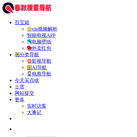
百宝箱
vip视频解析
智能电视APP
电脑壁纸
外卖红包
分类导航
影视导航
AI导航
电商导航
今天买点啥
赏
网站提交
更多
实时访客
大事记