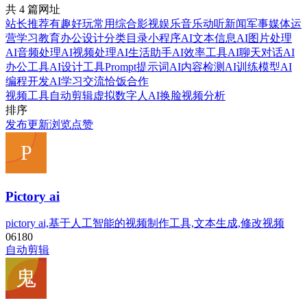
共 4 篇网址
站长推荐
有趣好玩
常用综合
影视娱乐
音乐动听
新闻军事
媒体运
营
学习教育
办公设计
分类目录
小程序
AI文本信息
AI图片处理
AI音频处理
AI视频处理
AI生活助手
AI效率工具
AI聊天对话
AI
办公工具
AI设计工具
Prompt提示词
AI内容检测
AI训练模型
AI
编程开发
AI学习交流
恰饭合作
视频工具
自动剪辑
虚拟数字人
AI换脸
视频分析
排序
发布
更新
浏览
点赞
Pictory ai
pictory ai,基于人工智能的视频制作工具,文本生成,修改视频
0
618
0
自动剪辑