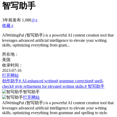
智写助手
3年前发布
1,088
0
0
收藏
0
AIWritingPal (智写助手) is a powerful AI content creation tool that
leverages advanced artificial intelligence to elevate your writing
skills, optimizing everything from gram...
所在地：
美国
收录时间：
2023-07-16
打开网站
创作助手
# AI-enhanced writing
# grammar correction
# spell-
check
# style refinement for elevated writing skills.
# 智写助手
智写助手
打开网站
AIWritingPal (智写助手) is a powerful AI content creation tool that
leverages advanced artificial intelligence to elevate your writing
skills, optimizing everything from grammar and spelling to style.