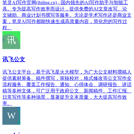
笔灵AI写作官网(ibiling.cn) - 国内领先的AI写作助手与智能工
具。专为提高写作效率而设计，提供免费的AI文章改写、论
文辅助、商业计划书撰写等服务。无论是学术写作还是商业文
案，笔灵AI写作都能快速生成高质量内容，简化您的写作过
程。
讯飞公文
讯飞公文平台，基于讯飞星火大模型，为广大公文材料撰稿人
提供素材筹备、稿件撰写，审核校对，格式修改等公文写作全
流程服务。覆盖工作报告、通知、心得体会、调研报告、讲话
稿等多种文体，可广泛用于政府公文、新闻稿件、工作汇报、
日常写作等多种场景，显著提升文本质量，大大提高写作效
率。