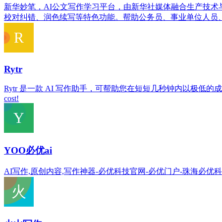
新华妙笔，AI公文写作学习平台，由新华社媒体融合生产技
校对纠错、润色续写等特色功能。帮助公务员、事业单位人员
Rytr
Rytr 是一款 AI 写作助手，可帮助您在短短几秒钟内以极低的成本创建高质量的内容！ Rytr is an
cost!
YOO必优ai
AI写作,原创内容,写作神器-必优科技官网-必优门户-珠海必优