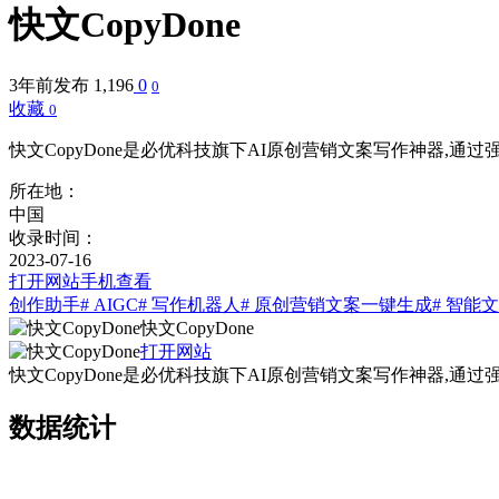
快文CopyDone
3年前发布
1,196
0
0
收藏
0
快文CopyDone是必优科技旗下AI原创营销文案写作神器,
所在地：
中国
收录时间：
2023-07-16
打开网站
手机查看
创作助手
# AIGC
# 写作机器人
# 原创营销文案一键生成
# 智能
快文CopyDone
打开网站
快文CopyDone是必优科技旗下AI原创营销文案写作神器,
数据统计