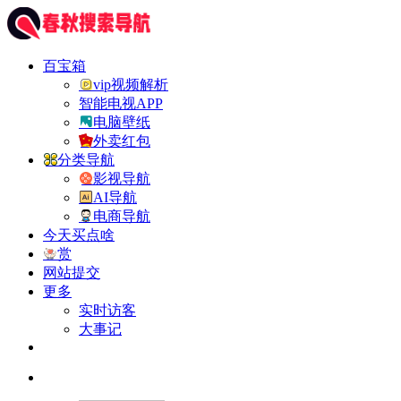
百宝箱
vip视频解析
智能电视APP
电脑壁纸
外卖红包
分类导航
影视导航
AI导航
电商导航
今天买点啥
赏
网站提交
更多
实时访客
大事记