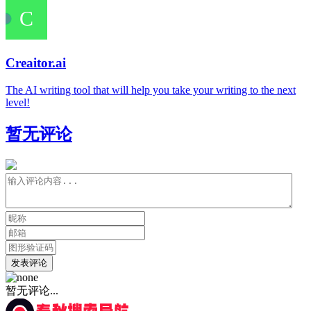
Creaitor.ai
The AI writing tool that will help you take your writing to the next
level!
暂无评论
发表评论
暂无评论...