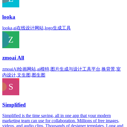
looka
looka,ai在线设计网站,logo生成工具
zmoai All
zmoaiAI绘画网站,ai模特,图片生成与设计工具平台,换背景,室
内设计,文生图,图生图
Simplified
Simplified is the time saving, all in one app that your modern
marketing team can use for collaboration. Millions of free images,
videos, and audio clips. Thousands of designer templates. Long and