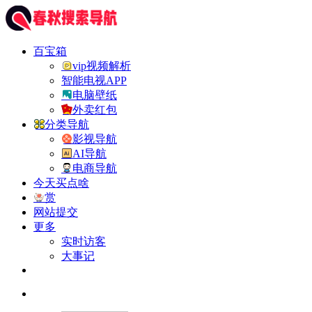
百宝箱
vip视频解析
智能电视APP
电脑壁纸
外卖红包
分类导航
影视导航
AI导航
电商导航
今天买点啥
赏
网站提交
更多
实时访客
大事记