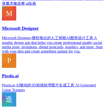
体魔术橡皮擦,ai绘画
Microsoft Designer
Microsoft Designer,微软推出的人工智能AI图形设计工具 A
graphic design app that helps you create professional quality social
media posts, invitations, digital postcards, graphics, and more. Start
with your idea and create something unique for you.
Pixela.ai
Pixela.ai,AI驱动的3D游戏纹理图片生成工具 AI Generated
Game Textures