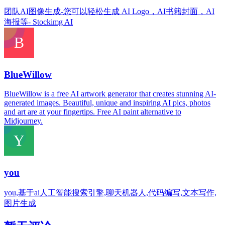
团队AI图像生成-您可以轻松生成 AI Logo，AI书籍封面，AI
海报等- Stockimg AI
BlueWillow
BlueWillow is a free AI artwork generator that creates stunning AI-
generated images. Beautiful, unique and inspiring AI pics, photos
and art are at your fingertips. Free AI paint alternative to
Midjourney.
you
you,基于ai人工智能搜索引擎,聊天机器人,代码编写,文本写作,
图片生成