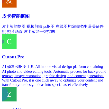
皮卡智能抠图
皮卡智能抠图-视频剪辑-ps抠图-在线图片编辑软件-最美证件
照-照片动漫-皮卡智能一键抠图
Cutout.Pro
AI 修复和抠图工具 All-in-one visual design platform containing
AI photo and video editing tools. Automatic process for background
remove, image restoration, graphic design, and content generation.
With Cutout.Pro, it is one click away to optimize your content and
transform your design ideas into special asset effectively.