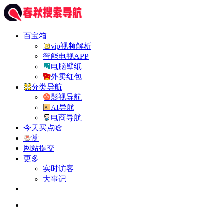
百宝箱
vip视频解析
智能电视APP
电脑壁纸
外卖红包
分类导航
影视导航
AI导航
电商导航
今天买点啥
赏
网站提交
更多
实时访客
大事记