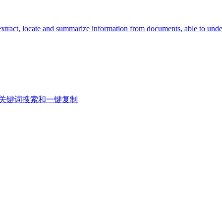
xtract, locate and summarize information from documents, able to under
选、关键词搜索和一键复制