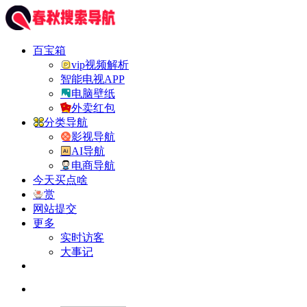
百宝箱
vip视频解析
智能电视APP
电脑壁纸
外卖红包
分类导航
影视导航
AI导航
电商导航
今天买点啥
赏
网站提交
更多
实时访客
大事记