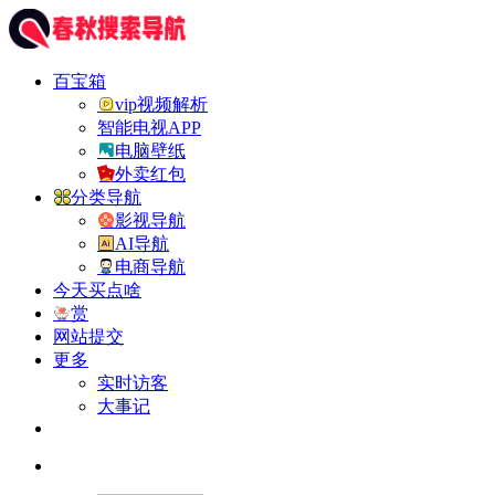
百宝箱
vip视频解析
智能电视APP
电脑壁纸
外卖红包
分类导航
影视导航
AI导航
电商导航
今天买点啥
赏
网站提交
更多
实时访客
大事记