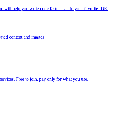
 you write code faster – all in your favorite IDE.
d content and images
. Free to join, pay only for what you use.