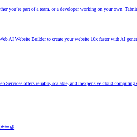
team, or a developer working on your own, Tabnine will help
 Builder to create your website 10x faster with AI generate
s reliable, scalable, and inexpensive cloud computing services
图片生成