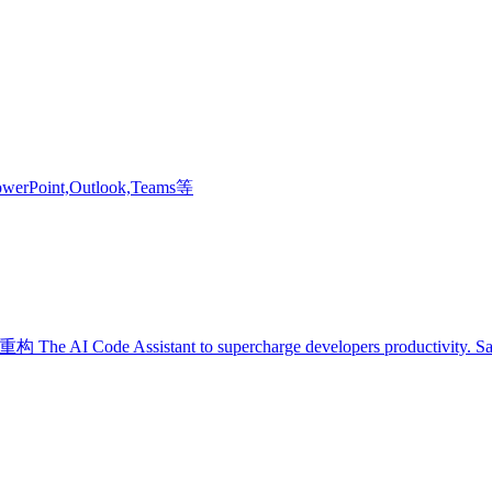
Point,Outlook,Teams等
ant to supercharge developers productivity. Safurai suppor