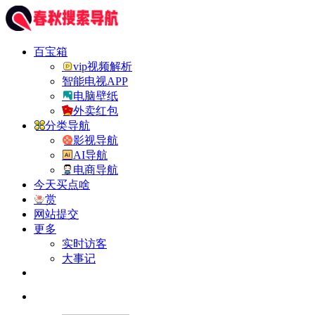
百宝箱
vip视频解析
智能电视APP
电脑壁纸
外卖红包
分类导航
影视导航
AI导航
电商导航
今天买点啥
赏
网站提交
更多
实时访客
大事记