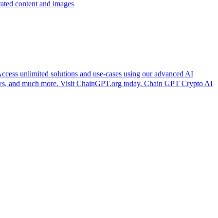
d content and images
 unlimited solutions and use-cases using our advanced AI
news, and much more. Visit ChainGPT.org today. Chain GPT Crypto AI