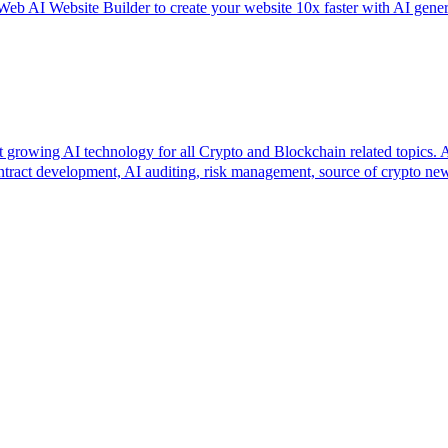
 Builder to create your website 10x faster with AI generate
technology for all Crypto and Blockchain related topics. Access
ontract development, AI auditing, risk management, source of crypto 