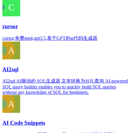
cursor
cursor,免费gpt4,gpt3.5,基于GPT的ai代码生成器
AI2sql
AI2sql,AI驱动的 SQL生成器,文本转换为SQL查询 AI-powered
SQL query builder enables you to quickly build SQL queries
without any knowledge of SQL for beginners.
AI Code Snippets