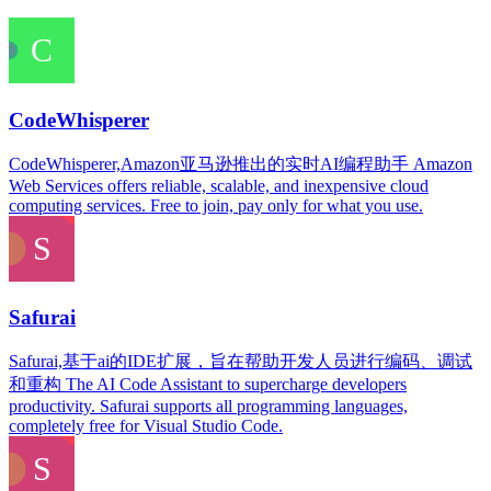
CodeWhisperer
CodeWhisperer,Amazon亚马逊推出的实时AI编程助手 Amazon
Web Services offers reliable, scalable, and inexpensive cloud
computing services. Free to join, pay only for what you use.
Safurai
Safurai,基于ai的IDE扩展，旨在帮助开发人员进行编码、调试
和重构 The AI Code Assistant to supercharge developers
productivity. Safurai supports all programming languages,
completely free for Visual Studio Code.