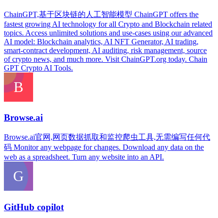
ChainGPT,基于区块链的人工智能模型 ChainGPT offers the
fastest growing AI technology for all Crypto and Blockchain related
topics. Access unlimited solutions and use-cases using our advanced
AI model: Blockchain analytics, AI NFT Generator, AI trading,
smart-contract development, AI auditing, risk management, source
of crypto news, and much more. Visit ChainGPT.org today. Chain
GPT Crypto AI Tools.
Browse.ai
Browse.ai官网,网页数据抓取和监控爬虫工具,无需编写任何代
码 Monitor any webpage for changes. Download any data on the
web as a spreadsheet. Turn any website into an API.
GitHub copilot