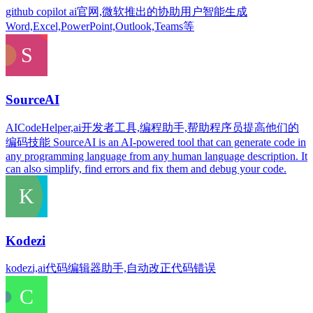
github copilot ai官网,微软推出的协助用户智能生成
Word,Excel,PowerPoint,Outlook,Teams等
SourceAI
AICodeHelper,ai开发者工具,编程助手,帮助程序员提高他们的
编码技能 SourceAI is an AI-powered tool that can generate code in
any programming language from any human language description. It
can also simplify, find errors and fix them and debug your code.
Kodezi
kodezi,ai代码编辑器助手,自动改正代码错误