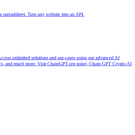
heet. Turn any website into an API.
 unlimited solutions and use-cases using our advanced AI
news, and much more. Visit ChainGPT.org today. Chain GPT Crypto AI