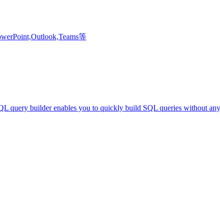
Point,Outlook,Teams等
er enables you to quickly build SQL queries without any kn