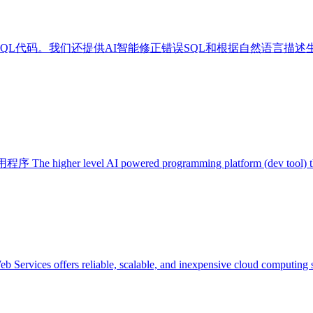
QL代码。我们还提供AI智能修正错误SQL和根据自然语言描述生
AI powered programming platform (dev tool) that let's you
s reliable, scalable, and inexpensive cloud computing services