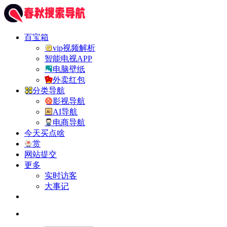
百宝箱
vip视频解析
智能电视APP
电脑壁纸
外卖红包
分类导航
影视导航
AI导航
电商导航
今天买点啥
赏
网站提交
更多
实时访客
大事记