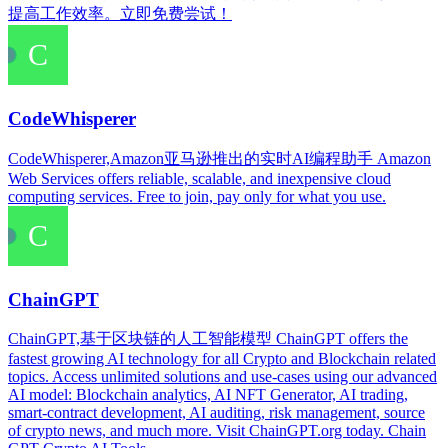
提高工作效率。立即免费尝试！
CodeWhisperer
CodeWhisperer,Amazon亚马逊推出的实时AI编程助手 Amazon
Web Services offers reliable, scalable, and inexpensive cloud
computing services. Free to join, pay only for what you use.
ChainGPT
ChainGPT,基于区块链的人工智能模型 ChainGPT offers the
fastest growing AI technology for all Crypto and Blockchain related
topics. Access unlimited solutions and use-cases using our advanced
AI model: Blockchain analytics, AI NFT Generator, AI trading,
smart-contract development, AI auditing, risk management, source
of crypto news, and much more. Visit ChainGPT.org today. Chain