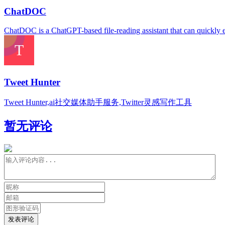
ChatDOC
ChatDOC is a ChatGPT-based file-reading assistant that can quickly e
Tweet Hunter
Tweet Hunter,ai社交媒体助手服务,Twitter灵感写作工具
暂无评论
发表评论