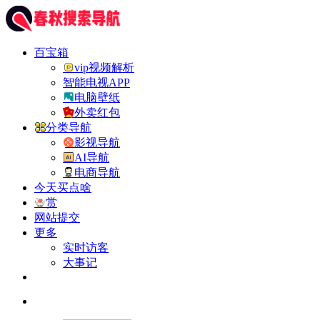
百宝箱
vip视频解析
智能电视APP
电脑壁纸
外卖红包
分类导航
影视导航
AI导航
电商导航
今天买点啥
赏
网站提交
更多
实时访客
大事记