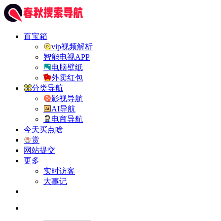
百宝箱
vip视频解析
智能电视APP
电脑壁纸
外卖红包
分类导航
影视导航
AI导航
电商导航
今天买点啥
赏
网站提交
更多
实时访客
大事记