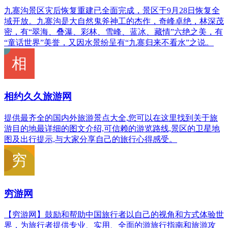
九寨沟景区灾后恢复重建已全面完成，景区于9月28日恢复全
域开放。九寨沟是大自然鬼斧神工的杰作，奇峰卓绝，林深茂
密，有“翠海、叠瀑、彩林、雪峰、蓝冰、藏情”六绝之美，有
“童话世界”美誉，又因水景纷呈有“九寨归来不看水”之说。
相约久久旅游网
提供最齐全的国内外旅游景点大全,您可以在这里找到关于旅
游目的地最详细的图文介绍,可信赖的游览路线,景区的卫星地
图及出行提示,与大家分享自己的旅行心得感受。
穷游网
【穷游网】鼓励和帮助中国旅行者以自己的视角和方式体验世
界，为旅行者提供专业、实用、全面的游旅行指南和旅游攻