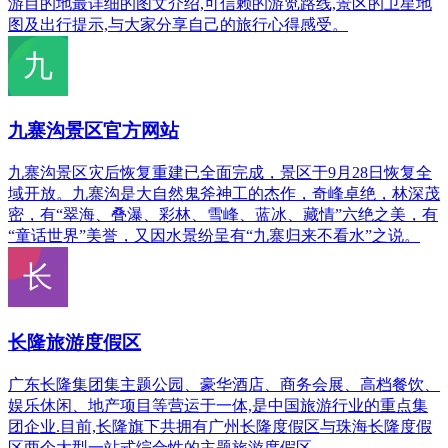
游目的地最详细的图文介绍,可信赖的游览路线,景区的卫星地
图及出行提示,与大家分享自己的旅行心得感受。
九寨沟景区官方网站
九寨沟景区灾后恢复重建已全面完成，景区于9月28日恢复全
域开放。九寨沟是大自然鬼斧神工的杰作，奇峰卓绝，林深茂
密，有“翠海、叠瀑、彩林、雪峰、蓝冰、藏情”六绝之美，有
“童话世界”美誉，又因水景纷呈有“九寨归来不看水”之说。
长隆旅游度假区
广东长隆集团集主题公园、豪华酒店、商务会展、高档餐饮、
娱乐休闲、地产项目等营运于一体,是中国旅游行业的重点集
团企业.目前,长隆旗下共拥有广州长隆度假区与珠海长隆度假
区两个大型一站式综合性的主题旅游度假区