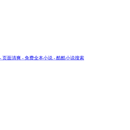
告 - 页面清爽 - 免费全本小说 - 酷酷小说搜索