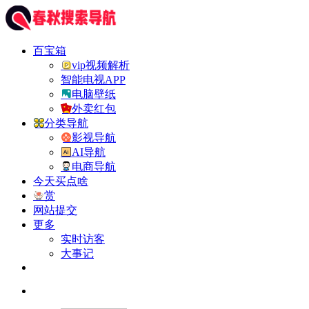
百宝箱
vip视频解析
智能电视APP
电脑壁纸
外卖红包
分类导航
影视导航
AI导航
电商导航
今天买点啥
赏
网站提交
更多
实时访客
大事记