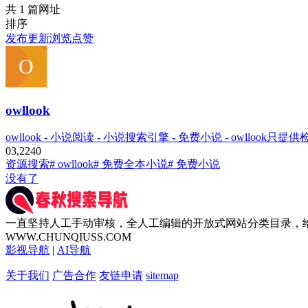
共 1 篇网址
排序
发布
更新
浏览
点赞
owllook
owllook - 小说阅读 - 小说搜索引擎 - 免费小说 - owllo
0
3,224
0
资源搜索
# owllook
# 免费全本小说
# 免费小说
没有了
一直坚持人工手动审核，全人工编辑的开放式网站分类目录，
WWW.CHUNQIUSS.COM
影视导航
|
AI导航
关于我们
广告合作
友链申请
sitemap