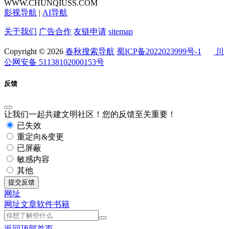
WWW.CHUNQIUSS.COM
影视导航
|
AI导航
关于我们
广告合作
友链申请
sitemap
Copyright © 2026
春秋搜索导航
蜀ICP备2022023999号-1
川
公网安备 51138102000153号
反馈
让我们一起共建文明社区！您的反馈至关重要！
已失效
重定向&变更
已屏蔽
敏感内容
其他
提交反馈
网址
网址
文章
软件
书籍
返回顶部
首页