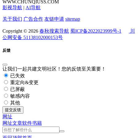
WWW.CHUNQIUSS.COM
影视导航
|
AI导航
关于我们
广告合作
友链申请
sitemap
Copyright © 2026
春秋搜索导航
蜀ICP备2022023999号-1
川
公网安备 51138102000153号
反馈
让我们一起共建文明社区！您的反馈至关重要！
已失效
重定向&变更
已屏蔽
敏感内容
其他
提交反馈
网址
网址
文章
软件
书籍
返回顶部
首页