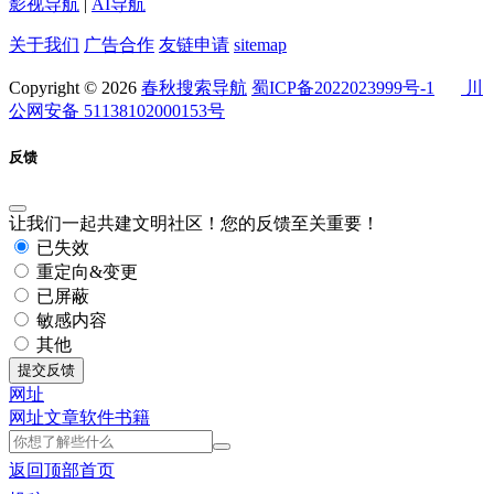
影视导航
|
AI导航
关于我们
广告合作
友链申请
sitemap
Copyright © 2026
春秋搜索导航
蜀ICP备2022023999号-1
川
公网安备 51138102000153号
反馈
让我们一起共建文明社区！您的反馈至关重要！
已失效
重定向&变更
已屏蔽
敏感内容
其他
提交反馈
网址
网址
文章
软件
书籍
返回顶部
首页