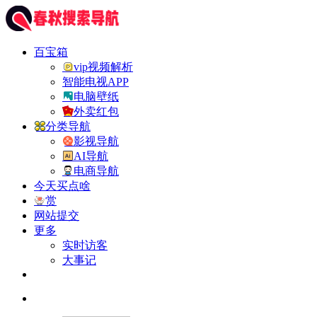
百宝箱
vip视频解析
智能电视APP
电脑壁纸
外卖红包
分类导航
影视导航
AI导航
电商导航
今天买点啥
赏
网站提交
更多
实时访客
大事记