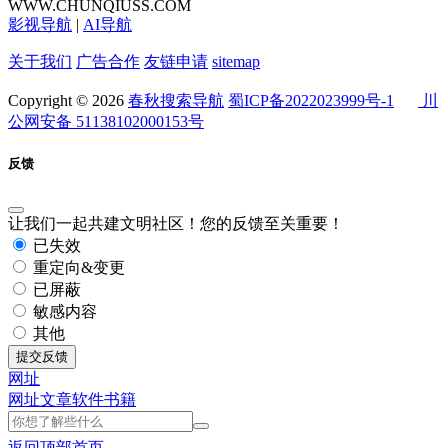
WWW.CHUNQIUSS.COM
影视导航
|
AI导航
关于我们
广告合作
友链申请
sitemap
Copyright © 2026
春秋搜索导航
蜀ICP备2022023999号-1
川
公网安备 51138102000153号
反馈
让我们一起共建文明社区！您的反馈至关重要！
已失效
重定向&变更
已屏蔽
敏感内容
其他
提交反馈
网址
网址
文章
软件
书籍
返回顶部
首页