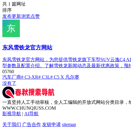
共 1 篇网址
排序
发布
更新
浏览
点赞
东风雪铁龙官方网站
东风雪铁龙官方网站，为您提供雪铁龙旗下车型SUV云逸C4 AIRCRO
型参数及配置介绍。了解雪铁龙新闻动态及最新优惠政策，预
0
576
0
汽车厂商
# C3-XR
# C3L
# C5 X 凡尔赛
没有了
一直坚持人工手动审核，全人工编辑的开放式网站分类目录，
WWW.CHUNQIUSS.COM
影视导航
|
AI导航
关于我们
广告合作
友链申请
sitemap