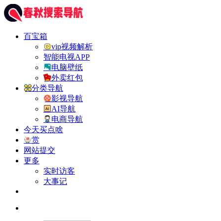
百宝箱
vip视频解析
智能电视APP
电脑壁纸
外卖红包
分类导航
影视导航
AI导航
电商导航
今天买点啥
赏
网站提交
更多
实时访客
大事记