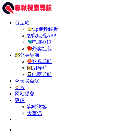
百宝箱
vip视频解析
智能电视APP
电脑壁纸
外卖红包
分类导航
影视导航
AI导航
电商导航
今天买点啥
赏
网站提交
更多
实时访客
大事记