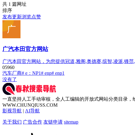
共 1 篇网址
排序
发布
更新
浏览
点赞
广汽本田官方网站
广汽本田官方网站，为您提供冠道,雅阁,奥德赛,缤智,凌派,锋
0
596
0
汽车厂商
# e：NP1
# enp
# enp1
没有了
一直坚持人工手动审核，全人工编辑的开放式网站分类目录，
WWW.CHUNQIUSS.COM
影视导航
|
AI导航
关于我们
广告合作
友链申请
sitemap