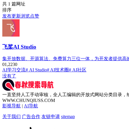
共 1 篇网址
排序
发布
更新
浏览
点赞
飞桨AI Studio
集开放数据、开源算法、免费算力三位一体，为开发者提供高效
0
1,223
0
AI学习交流
# AI Studio
# AI技术圈
# AI社区
没有了
一直坚持人工手动审核，全人工编辑的开放式网站分类目录，
WWW.CHUNQIUSS.COM
影视导航
|
AI导航
关于我们
广告合作
友链申请
sitemap