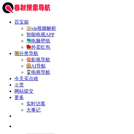
百宝箱
vip视频解析
智能电视APP
电脑壁纸
外卖红包
分类导航
影视导航
AI导航
电商导航
今天买点啥
赏
网站提交
更多
实时访客
大事记