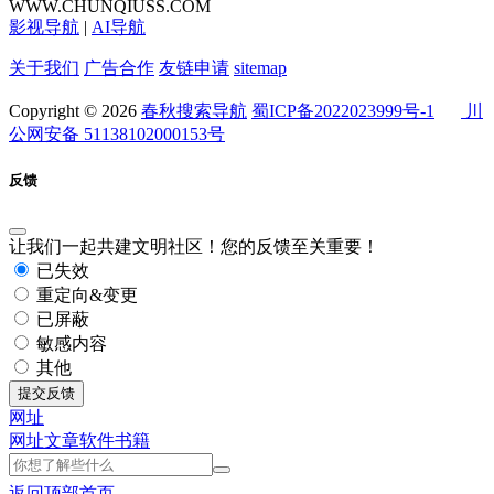
WWW.CHUNQIUSS.COM
影视导航
|
AI导航
关于我们
广告合作
友链申请
sitemap
Copyright © 2026
春秋搜索导航
蜀ICP备2022023999号-1
川
公网安备 51138102000153号
反馈
让我们一起共建文明社区！您的反馈至关重要！
已失效
重定向&变更
已屏蔽
敏感内容
其他
提交反馈
网址
网址
文章
软件
书籍
返回顶部
首页