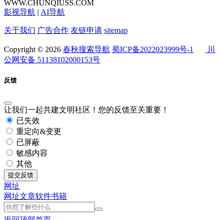
WWW.CHUNQIUSS.COM
影视导航
|
AI导航
关于我们
广告合作
友链申请
sitemap
Copyright © 2026
春秋搜索导航
蜀ICP备2022023999号-1
川
公网安备 51138102000153号
反馈
让我们一起共建文明社区！您的反馈至关重要！
已失效
重定向&变更
已屏蔽
敏感内容
其他
提交反馈
网址
网址
文章
软件
书籍
返回顶部
首页