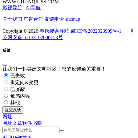
WWW.CHUNQIUSS.COM
影视导航
|
AI导航
关于我们
广告合作
友链申请
sitemap
Copyright © 2026
春秋搜索导航
蜀ICP备2022023999号-1
川
公网安备 51138102000153号
反馈
让我们一起共建文明社区！您的反馈至关重要！
已失效
重定向&变更
已屏蔽
敏感内容
其他
提交反馈
网址
网址
文章
软件
书籍
返回顶部
首页