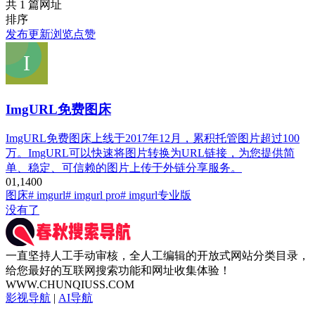
共 1 篇网址
排序
发布
更新
浏览
点赞
ImgURL免费图床
ImgURL免费图床上线于2017年12月，累积托管图片超过100
万。ImgURL可以快速将图片转换为URL链接，为您提供简
单、稳定、可信赖的图片上传于外链分享服务。
0
1,140
0
图床
# imgurl
# imgurl pro
# imgurl专业版
没有了
一直坚持人工手动审核，全人工编辑的开放式网站分类目录，
给您最好的互联网搜索功能和网址收集体验！
WWW.CHUNQIUSS.COM
影视导航
|
AI导航