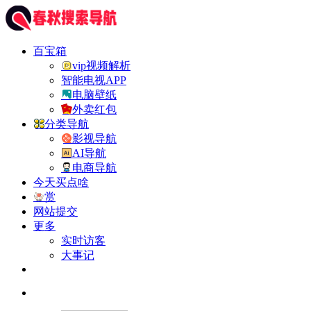
百宝箱
vip视频解析
智能电视APP
电脑壁纸
外卖红包
分类导航
影视导航
AI导航
电商导航
今天买点啥
赏
网站提交
更多
实时访客
大事记