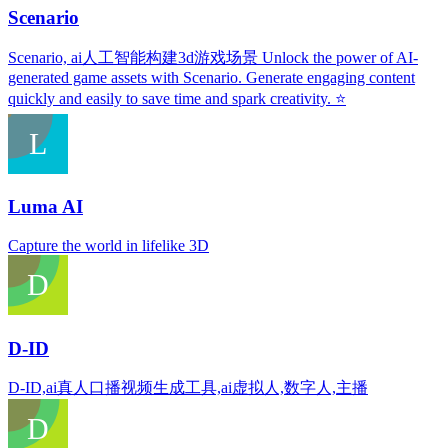
Scenario
Scenario, ai人工智能构建3d游戏场景 Unlock the power of AI-
generated game assets with Scenario. Generate engaging content
quickly and easily to save time and spark creativity. ⭐️
Luma AI
Capture the world in lifelike 3D
D-ID
D-ID,ai真人口播视频生成工具,ai虚拟人,数字人,主播