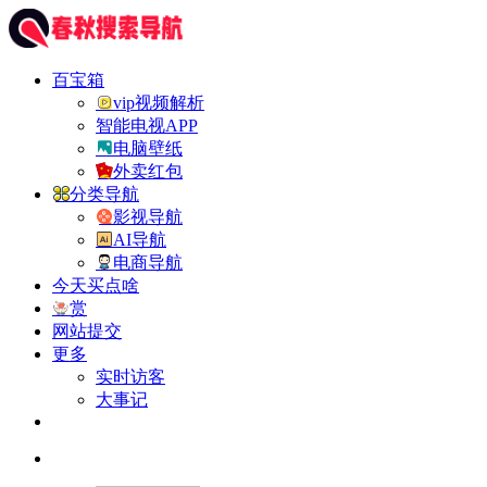
百宝箱
vip视频解析
智能电视APP
电脑壁纸
外卖红包
分类导航
影视导航
AI导航
电商导航
今天买点啥
赏
网站提交
更多
实时访客
大事记