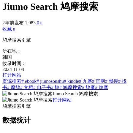
Jiumo Search 鸠摩搜索
2年前发布
1,983
0
0
收藏
0
鸠摩搜索引擎
所在地：
韩国
收录时间：
2024-11-04
打开网站
资源搜索
# ebook
# jiumosoushu
# kindle
# 九磨
# 官网
# 就摸
# 找
书
# 摩鸠
# 文档
# 电子书
# 鸠
# 鸠摩搜索
# 鸠魔
# 鸩摩
Jiumo Search 鸠摩搜索
打开网站
鸠摩搜索引擎
数据统计